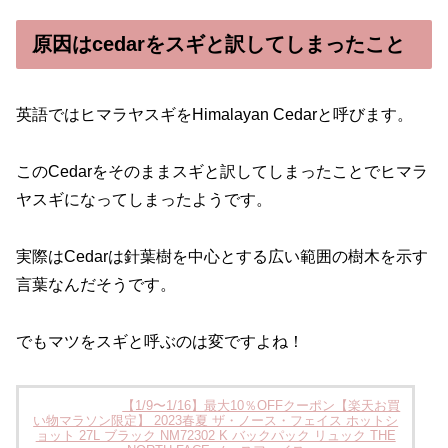
原因はcedarをスギと訳してしまったこと
英語ではヒマラヤスギをHimalayan Cedarと呼びます。
このCedarをそのままスギと訳してしまったことでヒマラ
ヤスギになってしまったようです。
実際はCedarは針葉樹を中心とする広い範囲の樹木を示す
言葉なんだそうです。
でもマツをスギと呼ぶのは変ですよね！
【1/9〜1/16】最大10％OFFクーポン【楽天お買
い物マラソン限定】 2023春夏 ザ・ノース・フェイス ホットシ
ョット 27L ブラック NM72302 K バックパック リュック THE