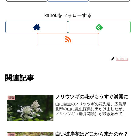
kairouをフォローする
kairou
関連記事
ノリウツギの花がもうすぐ満開に
植物
山に自生のノリウツギの花先週、広島県
北部の山に昆虫採集に出かけましたが、
ノリウツギ（離弁花類）が咲き始めてい
ました。今週あたり満開になる木も出て
くんじゃないでしょうか。アジサイの仲
間らしく、白色の4枚の花弁が縁取ってい
ました。ノリウツギの花...
白い彼岸花はどこから来たのか？
植物