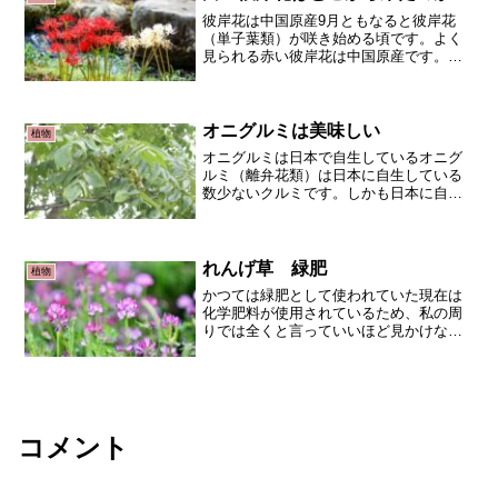
彼岸花は中国原産9月ともなると彼岸花
（単子葉類）が咲き始める頃です。よく
見られる赤い彼岸花は中国原産です。日
本には有史以前に伝わってきたと考えら
れています。現在では北海道から九州ま
で分布しています。この赤い彼岸花では
なく白い彼岸花も存在して...
オニグルミは美味しい
植物
オニグルミは日本で自生しているオニグ
ルミ（離弁花類）は日本に自生している
数少ないクルミです。しかも日本に自生
するクルミの中で食べられるのはオニグ
ルミだけです。縄文時代から食べられて
いたそうですよ。オニグルミは体に良い
オニグルミには不飽和脂肪...
れんげ草 緑肥
植物
かつては緑肥として使われていた現在は
化学肥料が使用されているため、私の周
りでは全くと言っていいほど見かけなく
なりました。マメ科植物（離弁花類）な
ので根粒ができ、空気中の窒素を取り込
んで蓄えることができます。10cmくらい
に成長すると水田10...
コメント