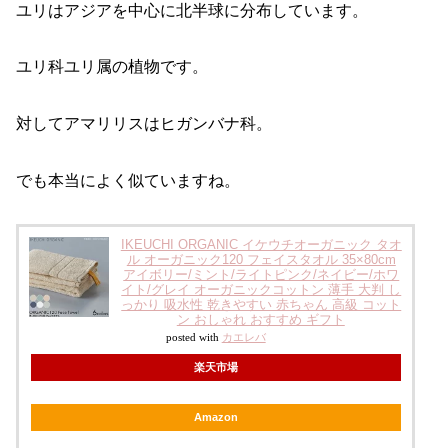
ユリはアジアを中心に北半球に分布しています。
ユリ科ユリ属の植物です。
対してアマリリスはヒガンバナ科。
でも本当によく似ていますね。
IKEUCHI ORGANIC イケウチオーガニック タオ
ル オーガニック120 フェイスタオル 35×80cm
アイボリー/ミント/ライトピンク/ネイビー/ホワ
イト/グレイ オーガニックコットン 薄手 大判 し
っかり 吸水性 乾きやすい 赤ちゃん 高級 コット
ン おしゃれ おすすめ ギフト
posted with
カエレバ
楽天市場
Amazon