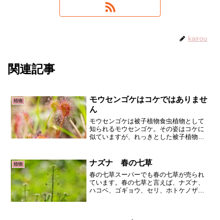
kairou
関連記事
モウセンゴケはコケではありませ
植物
ん
モウセンゴケは被子植物食虫植物として
知られるモウセンゴケ。その姿はコケに
似ていますが、れっきとした被子植物離
弁花類です。粘毛が赤く、毛氈を敷いた
ように見えることから、毛氈苔の名があ
ります。国内では北海道から九州までの
ナズナ 春の七草
植物
湿地帯に自生しています。...
春の七草スーパーでも春の七草が売られ
ています。春の七草と言えば、ナズナ、
ハコベ、ゴギョウ、セリ、ホトケノザ、
スズナ、スズシロですが、スズナ（ダイ
コン）、スズシロ（カブ）以外はどうし
ても雑草のイメージがあります。その中