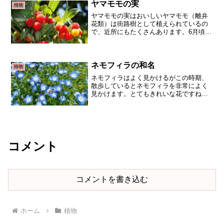
でナズナはよく見かける雑...
ヤマモモの実
植物
ヤマモモの実はおいしいヤマモモ（離弁
花類）は街路樹として植えられているの
で、近所にもたくさんあります。6月頃赤
い実が非常にたくさんつくのですが、ほ
とんど食べられずに地上に落下していま
す。鳥たちに食べられるだけでなく、私
達も食べたほうが良いと...
ネモフィラの和名
植物
ネモフィラはよく見かけるがこの時期、
散歩しているとネモフィラを非常によく
見かけます。とてもきれいな花ですね。
ネモフィラは北アメリカ原産の1年草で
す。ネオフィラを植物検索アプリ
（PictureThis)で調べると、回答はルリカ
ラクサ。あれ！と...
コメント
コメントを書き込む
ホーム
植物