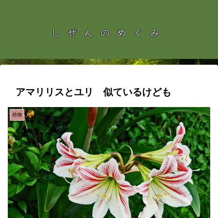
しぜんのめぐみ
アマリリスとユリ 似ているけども
植物