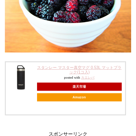
スタンレー マスター真空マグ 0.53L マットブラ
ック(1コ入)
posted with
カエレバ
楽天市場
Amazon
スポンサーリンク