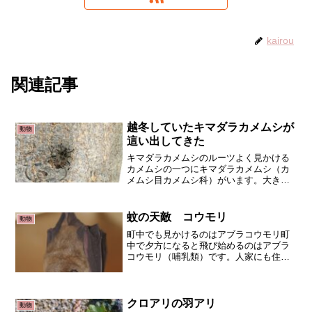
kairou
関連記事
越冬していたキマダラカメムシが
動物
這い出してきた
キマダラカメムシのルーツよく見かける
カメムシの一つにキマダラカメムシ（カ
メムシ目カメムシ科）がいます。大きい
ので目に付きやすいからかもしれません
が。でもこのカメムシは外来種です。長
崎に上陸してから北上を続けています。
蚊の天敵 コウモリ
動物
原産地は東南アジアですが...
町中でも見かけるのはアブラコウモリ町
中で夕方になると飛び始めるのはアブラ
コウモリ（哺乳類）です。人家にも住み
着くコウモリです。このコウモリは一晩
で蚊を500匹食べるそうです。これは蚊だ
けを食べた場合なので、実際には蛾やハ
エ（ハエ目）、ハチ（...
クロアリの羽アリ
動物