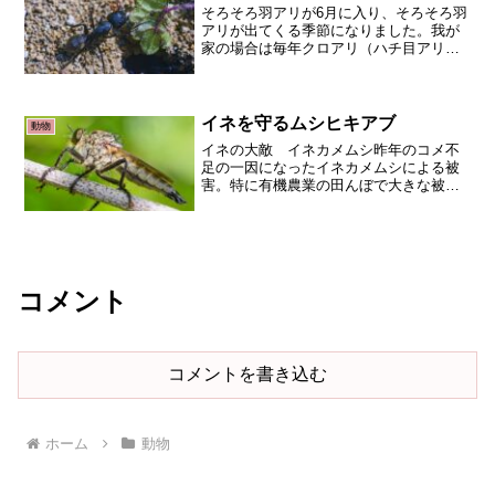
そろそろ羽アリが6月に入り、そろそろ羽
アリが出てくる季節になりました。我が
家の場合は毎年クロアリ（ハチ目アリ
科）の羽アリだけです。マンションの13
階なのですが、網戸の隙間を通ってか、
夜に侵入してきます。シロアリ（ゴキブ
リ目シロアリ科）違うと...
イネを守るムシヒキアブ
動物
イネの大敵 イネカメムシ昨年のコメ不
足の一因になったイネカメムシによる被
害。特に有機農業の田んぼで大きな被害
が出ています。イネカメムシは稲の穂を
吸汁加害し、斑点米や不稔を引き起こし
収量低下を招きます。イネカメムシは他
の斑点米カメムシ類と異な...
コメント
コメントを書き込む
ホーム
動物