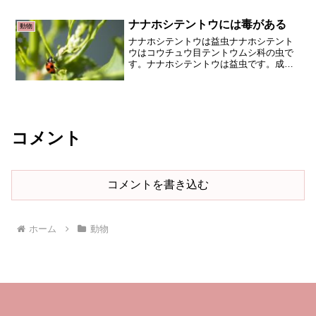
ミムシダマシ、ニセハムシ・・・・なに
か本物に劣るような印象を受けてしまい
ナナホシテントウには毒がある
動物
ます。しかし、そんなこと...
ナナホシテントウは益虫ナナホシテント
ウはコウチュウ目テントウムシ科の虫で
す。ナナホシテントウは益虫です。成
虫、幼虫共々野菜につくアブラムシを食
べてくれます。また成虫は非常にきれい
ですね。でもこのきれいで目立つ姿には
ワケがあります。THE N...
コメント
コメントを書き込む
ホーム
動物