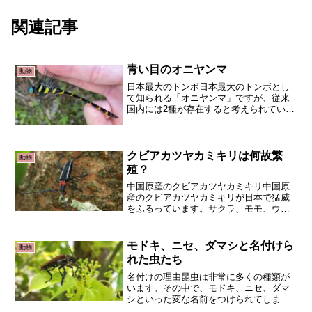
関連記事
青い目のオニヤンマ
動物
日本最大のトンボ日本最大のトンボとし
て知られる「オニヤンマ」ですが、従来
国内には2種が存在すると考えられていま
した。北海道から九州、屋久島にいるオ
ニヤンマと石垣・西表のヒロオビオニヤ
ンマの2種でした。しかし、この度、奄美
大島と沖縄本島に生息...
クビアカツヤカミキリは何故繁
動物
殖？
中国原産のクビアカツヤカミキリ中国原
産のクビアカツヤカミキリが日本で猛威
をふるっています。サクラ、モモ、ウメ
といったバラ科の樹木を食い荒らしてい
ます。特に日本各地に植えられているサ
クラが被害を受けています。サクラを食
モドキ、ニセ、ダマシと名付けら
動物
害するカミキリムシは少な...
れた虫たち
名付けの理由昆虫は非常に多くの種類が
います。その中で、モドキ、ニセ、ダマ
シといった変な名前をつけられてしまっ
た虫たちがいます。カミキリモドキ、ゴ