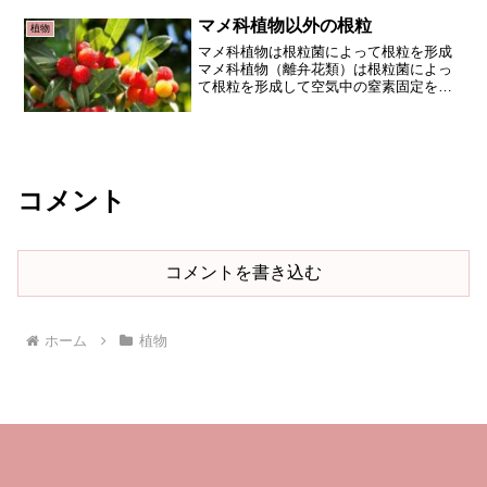
代には養殖が始まっています。栄養豊富
な海苔ですが、産地は宮城県...
マメ科植物以外の根粒
植物
マメ科植物は根粒菌によって根粒を形成
マメ科植物（離弁花類）は根粒菌によっ
て根粒を形成して空気中の窒素固定をす
ることはよく知られていますが、マメ科
植物以外も根粒を形成するものがありま
す。ハンノキ、ヤマモモ、グミハンノキ
（離弁花類）、ヤマモモ（...
コメント
コメントを書き込む
ホーム
植物