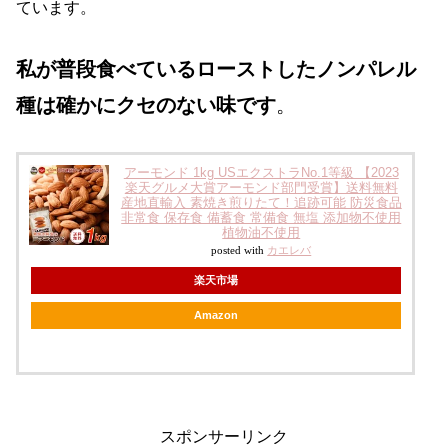
ています。
私が普段食べているローストしたノンパレル
種は確かにクセのない味です
。
アーモンド 1kg USエクストラNo.1等級 【2023
楽天グルメ大賞アーモンド部門受賞】送料無料
産地直輸入 素焼き煎りたて！追跡可能 防災食品
非常食 保存食 備蓄食 常備食 無塩 添加物不使用
植物油不使用
posted with
カエレバ
楽天市場
Amazon
スポンサーリンク