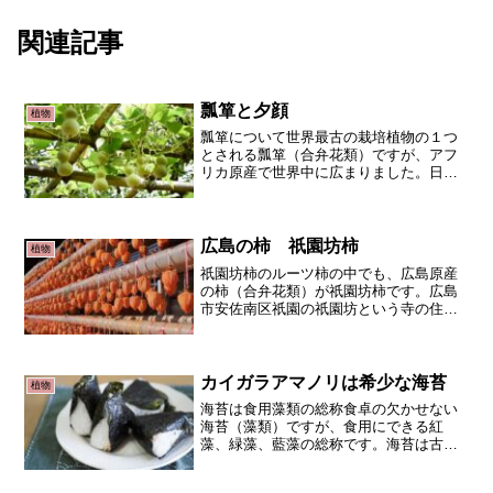
関連記事
瓢箪と夕顔
植物
瓢箪について世界最古の栽培植物の１つ
とされる瓢箪（合弁花類）ですが、アフ
リカ原産で世界中に広まりました。日本
でも縄文時代の遺跡から種が見つかって
います。日本にも随分古くからあったの
ですね。瓢箪は主に容器として利用され
ていますが、食用として栽...
広島の柿 祇園坊柿
植物
祇園坊柿のルーツ柿の中でも、広島原産
の柿（合弁花類）が祇園坊柿です。広島
市安佐南区祇園の祇園坊という寺の住職
が発見したので、祇園坊柿という名前が
ついています。大きな実の形がお坊さん
の頭に似ていることから名付けられたと
も。江戸時代から植えられ...
カイガラアマノリは希少な海苔
植物
海苔は食用藻類の総称食卓の欠かせない
海苔（藻類）ですが、食用にできる紅
藻、緑藻、藍藻の総称です。海苔は古代
から食用にされていましたが、板海苔が
広まったのは江戸時代です。更に江戸時