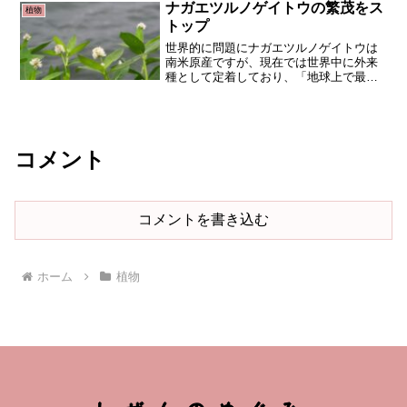
ことと蜜を吸うことでスイ...
ナガエツルノゲイトウの繁茂をス
植物
トップ
世界的に問題にナガエツルノゲイトウは
南米原産ですが、現在では世界中に外来
種として定着しており、「地球上で最悪
の侵略的植物」と呼ばれることもありま
す。ナガエツルノゲイトウは、種子を作
らずに自身の植物体からクローンのよう
に増殖するため、非常に高...
コメント
コメントを書き込む
ホーム
植物