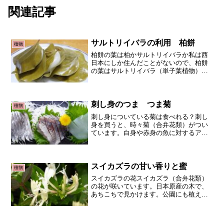
関連記事
サルトリイバラの利用 柏餅
植物
柏餅の葉は柏かサルトリイバラか私は西
日本にしか住んだことがないので、柏餅
の葉はサルトリイバラ（単子葉植物）だ
けだと思っていました。ところが東日本
を中心に本当の柏の葉を使用しているこ
とを最近知りました。何故柏餅なのに、
サルトリイバラなのか？そ...
刺し身のつま つま菊
植物
刺し身についている菊は食べれる？刺し
身を買うと、時々菊（合弁花類）がつい
ています。白身や赤身の魚に対するアク
セントだけでしょうか？いいえ、食べる
ことができます。食用菊で、つま菊とい
います。つま菊の効果菊には食中毒を防
ぐ殺菌効果があります。そ...
スイカズラの甘い香りと蜜
植物
スイカズラの花スイカズラ（合弁花類）
の花が咲いています。日本原産の木で、
あちこちで見かけます。公園にも植えら
れていますし、山でも自生しています。
花が咲くと、甘い香りと甘い蜜が同時に
楽しめます。そもそも、つるが巻き付く