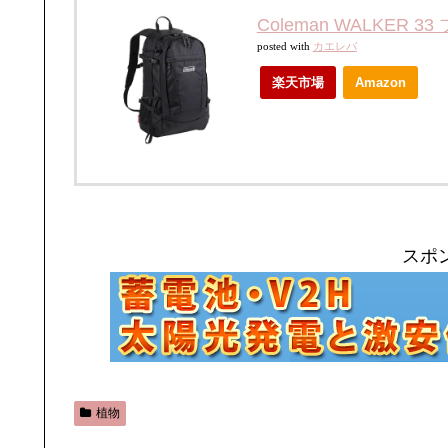
Coleman WALKER 33
posted with
カエレバ
楽天市場
Amazon
スポ
植物