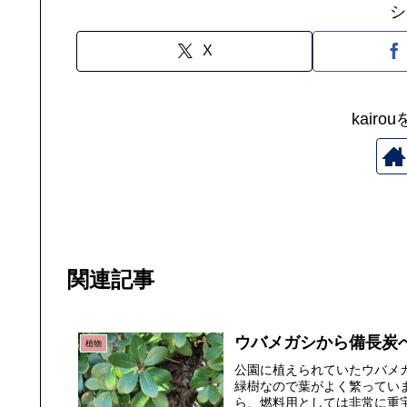
シ
X
kair
関連記事
ウバメガシから備長炭
植物
公園に植えられていたウバメ
緑樹なので葉がよく繁ってい
ら、燃料用としては非常に重宝