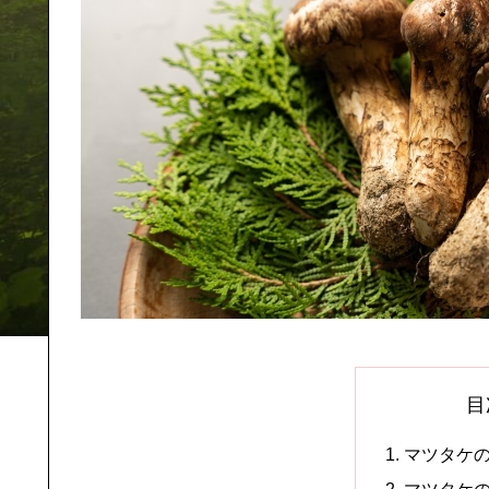
目
マツタケ