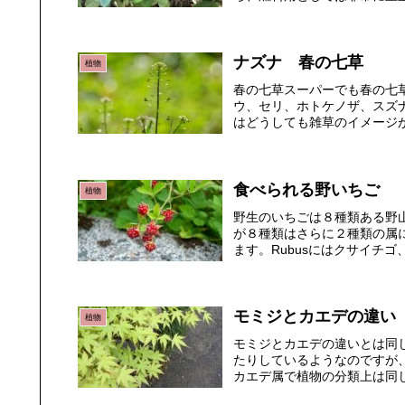
ナズナ 春の七草
植物
春の七草スーパーでも春の七
ウ、セリ、ホトケノザ、スズ
はどうしても雑草のイメージが
食べられる野いちご
植物
野生のいちごは８種類ある野
が８種類はさらに２種類の属に分け
ます。Rubusにはクサイチゴ
モミジとカエデの違い
植物
モミジとカエデの違いとは同
たりしているようなのですが
カエデ属で植物の分類上は同じ