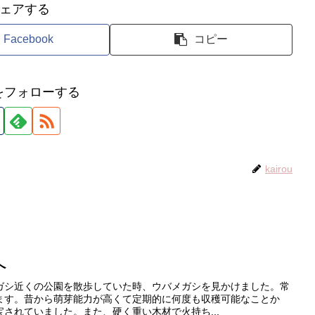
ェアする
Facebook
コピー
ouをフォローする
kairou
へ
ガシ近くの公園を散歩していた時、ウバメガシを見かけました。常
ます。昔から萌芽能力が高くて定期的に何度も収穫可能なことか
されていました。また、硬く重い木材で火持ち...