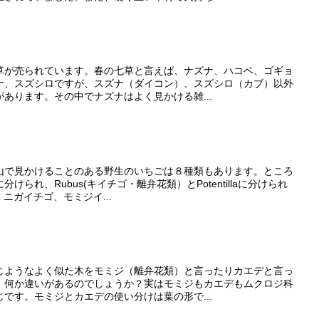
草が売られています。春の七草と言えば、ナズナ、ハコベ、ゴギョ
ナ、スズシロですが、スズナ（ダイコン）、スズシロ（カブ）以外
あります。その中でナズナはよく見かける雑...
山で見かけることのある野生のいちごは８種類もあります。ところ
られ、Rubus(キイチゴ・離弁花類）とPotentillaに分けられ
、ニガイチゴ、モミジイ...
じようなよく似た木をモミジ（離弁花類）と言ったりカエデと言っ
、何か違いがあるのでしょうか？実はモミジもカエデもムクロジ科
です。モミジとカエデの使い分けは葉の形で...