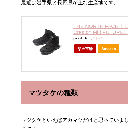
最近は岩手県と長野県が主な生産地です。
THE NORTH FAC
Creston Mid FUTUREL
posted with
カエレバ
楽天市場
Amazon
マツタケの種類
マツタケといえばアカマツだけと思っていま