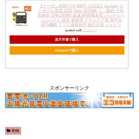
【クーポン利用で76,890円 1/16迄】Jackery ポ
ータブル電源 1000 New 1070Wh リン酸鉄 十年
長寿命 定格1500W 最速1時間満充電 バッテリー
コンパクト 防災 家庭用 アウトドア用 車中泊
UPS機能 アプリ遠隔操作 純正弦波 ジャクリ
posted with
カエレバ
楽天市場で購入
Amazonで購入
スポンサーリンク
動物