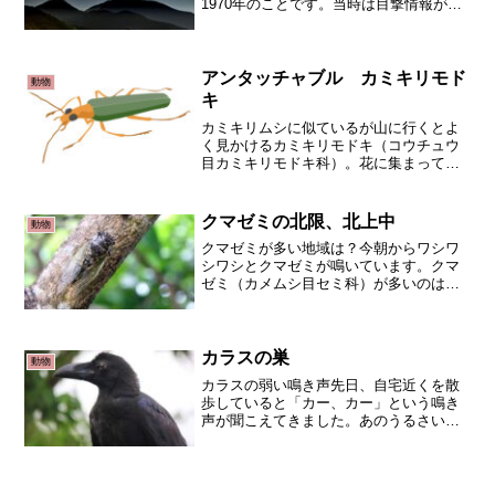
1970年のことです。当時は目撃情報が多
数あり、「足跡」なども見つかって、全
国的なブームとなって捜索が続きました
が、発見には至りませんでした。身長約
160センチ、頭は人...
アンタッチャブル カミキリモド
動物
キ
カミキリムシに似ているが山に行くとよ
く見かけるカミキリモドキ（コウチュウ
目カミキリモドキ科）。花に集まってい
ますので、カミキリムシかと思いきや、
少し雰囲気が違います。個人の感覚とし
ては、触覚の形でしょうか？カミキリム
クマゼミの北限、北上中
動物
シ（コウチュウ目カミキリ...
クマゼミが多い地域は？今朝からワシワ
シワシとクマゼミが鳴いています。クマ
ゼミ（カメムシ目セミ科）が多いのは国
内ではどこでしょう？近畿から中国、四
国、九州にかけて多いようです。平野部
に多く、山には少ないという情報もあり
ます。クマゼミの北限は？...
カラスの巣
動物
カラスの弱い鳴き声先日、自宅近くを散
歩していると「カー、カー」という鳴き
声が聞こえてきました。あのうるさい
「カー、カー」という大きな鳴き声では
ありません。弱々しい声で鳴いていま
す。見上げると電信柱に木の枝で作った
カラスの巣が。カラスのヒナの...