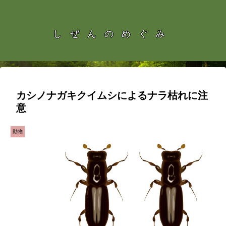
しぜんのめぐみ
カシノナガキクイムシによるナラ枯れに注
意
動物