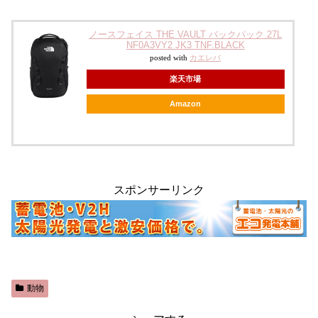
ノースフェイス THE VAULT バックパック 27L
NF0A3VY2 JK3 TNF.BLACK
posted with
カエレバ
楽天市場
Amazon
スポンサーリンク
動物