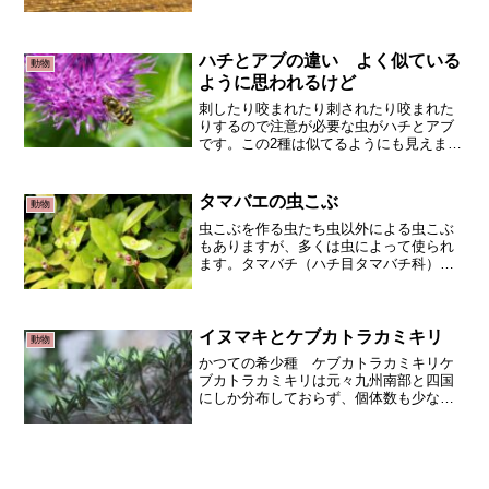
実際には3000種くらいいるのではと推定
されています。世界では25000種が同定さ
れていますが、60000種から100000種
い...
ハチとアブの違い よく似ている
動物
ように思われるけど
刺したり咬まれたり刺されたり咬まれた
りするので注意が必要な虫がハチとアブ
です。この2種は似てるようにも見えます
が、分類上は大きく違います。アブは双
翅目（ハエ目）アブは大きく分けるとハ
エの仲間です。翅が2枚しかないのが特徴
タマバエの虫こぶ
動物
です。残りの2枚は退...
虫こぶを作る虫たち虫以外による虫こぶ
もありますが、多くは虫によって使られ
ます。タマバチ（ハチ目タマバチ科）、
タマバエ（ハエ目タマバエ科）、カイガ
ラムシ（カメムシ目カイガラムシ科）な
どです。産卵管を植物の葉などに差し込
んで卵を産み付け、孵化し...
イヌマキとケブカトラカミキリ
動物
かつての希少種 ケブカトラカミキリケ
ブカトラカミキリは元々九州南部と四国
にしか分布しておらず、個体数も少な
く、なかなか得がたい希少種でした。そ
の食樹はマキ科のナギやイヌマキです。
このイヌマキが園芸用として利用される
ことに伴って、ケブカトラカ...