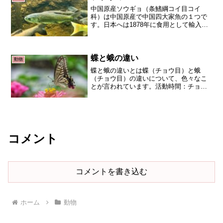
中国原産ソウギョ（条鰭綱コイ目コイ
科）は中国原産で中国四大家魚の１つで
す。日本へは1878年に食用として輸入放
流されました。水草を大量に食べる大食
漢です。水草の除草の役割を果たす一
方、水草の全滅や生態系に影響を及ぼし
ています。生態系被害防止...
蝶と蛾の違い
動物
蝶と蛾の違いとは蝶（チョウ目）と蛾
（チョウ目）の違いについて、色々なこ
とが言われています。活動時間：チョウ
は昼間。ガは夜。とまり方：チョウはハ
ネを閉じる。ガは羽根を広げる。色：チ
ョウは派手。ガは地味。触覚：チョウは
先が丸い。ガは先が尖ってい...
コメント
コメントを書き込む
ホーム
動物