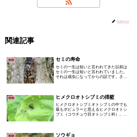
kairou
関連記事
セミの寿命
動物
セミの一生は短いと言われてきた以前は
セミの一生は短いと言われていました。
それは成虫になってからの話です。さら
に成虫になってから1週間と言われていま
したが、実は数週間生きることが観察さ
れています。意外と普通な寿命の虫です
ね。土の中の生活は長い...
ヒメクロオトシブミの揺籃
動物
ヒメクロオトシブミオトシブミの中でも
最もポピュラーと思えるヒメクロオトシ
ブミ（コウチュウ目オトシブミ科）。ユ
ニークな体型に親近感を覚えます。光沢
のある黒色のカラダと、しっかり葉に捉
まっている安定感がなんとも言えませ
ん。ヒメクロオトシブミの揺...
ソウギョ
動物