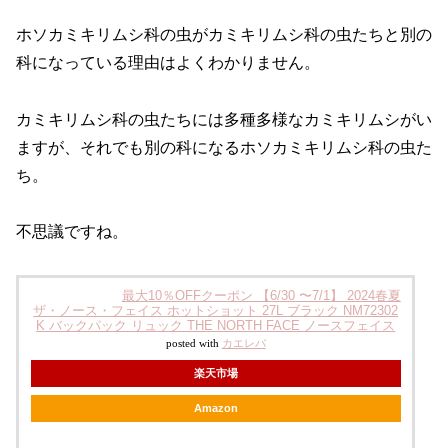
ホソカミキリムシ科の虫がカミキリムシ科の虫たちと別の
科になっている理由はよくわかりません。
カミキリムシ科の虫たちには多種多様なカミキリムシがい
ますが、それでも別の科になるホソカミキリムシ科の虫た
ち。
不思議ですね。
最大10％OFFクーポン 【6/30 〜7/1】 2024春夏
ザ・ノース・フェイス ホットショット 27L ブラック NM72302
K バックパック リュック THE NORTH FACE ノースフェイス
posted with
カエレバ
楽天市場
Amazon