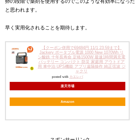
卵の段階で薬剤を使用するのでこのような有効率になった
と思われます。
早く実用化されることを期待します。
【クーポン併用で69484円 11/1 23:59まで】
Jackery ポータブル電源 1000 New 1070Wh リ
ン酸鉄 十年長寿命 定格1500W 最速1時間満充電
バッテリー コンパクト 防災 家庭用 アウトドア
用 車中泊 UPS機能 アプリ遠隔操作 純正弦波 ジ
ャクリ
posted with
カエレバ
楽天市場
Amazon
スポンサーリンク