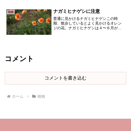
います。一方、私は山にもチョイチョイ
出かけるのですが、夏にノリウツギの花
が咲いています。先日、こ...
ナガミヒナゲシに注意
植物
普通に見かけるナガミヒナゲシこの時
期、散歩しているとよく見かけるオレン
ジの花。ナガミヒナゲシは４〜６月が開
花時期です。派手ではないけども、きれ
いな花が咲いています。しかし、ナガミ
ヒナゲシには毒が。ナガミヒナゲシの毒
ナガミヒナゲシには有毒の植...
コメント
コメントを書き込む
ホーム
植物