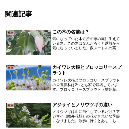
関連記事
この木の名前は？
植物
気になっていた木近所の家の庭に生えて
いる木。この木はなんだろうと以前から
気になっていました。数メートルの高さ
で、冬でも青々とした葉が茂っていま
す。通りがかりの家なので、偶然この家
の人がおられたら聞いて思っていまし
た。ところが、Picture...
カイワレ大根とブロッコリースプ
植物
ラウト
カイワレ大根とブロッコリースプラウト
の栄養価私は2つとも家で栽培していま
す。ブロッコリースプラウト（離弁花
類）はスルフォラファンの高い抗酸化力
を期待して。カイワレ大根（離弁花類）
は冷奴や湯豆腐のような豆腐料理の薬味
アジサイとノリウツギの違い
植物
として食べています。食感や...
ノリウツギは山に自生しているだけ？ア
ジサイ（離弁花類）の花がきれいな季節
になりました。散歩に行くとあちこちの
家庭の庭に綺麗なアジサイの花が咲いて