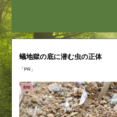
蟻地獄の底に潜む虫の正体
「PR」
動物