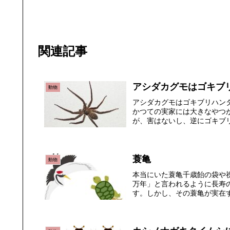
関連記事
アシダカグモはゴキブ
動物
アシダカグモはゴキブリハン
かつての実家には大きなやつ
が、害はないし、逆にゴキブリ
蓑亀
動物
本当にいた蓑亀千歳飴の袋や
万年」と言われるように長寿
す。しかし、その蓑亀が実在す