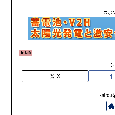
スポ
動物
シ
X
kair