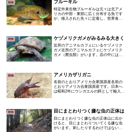
ブルーギル
動物
特定外来生物ブルーギルは元々は北アメ
リカの中部・東部に広く分布する魚です
が、移入された先々に定着し、世界各地
に分布しています。1960年に日本に持ち
込まれ、現在では全国に分布していま
す。小動物から水草まで食性は幅広く、
汚染などにも適応力があ...
ケヅメリクガメがみるみる大きく
動物
近所のアニマルカフェにいるケヅメリク
ガメ近所のアニマルカフェにケヅメリク
ガメ（爬虫類）がいます。店の中には入
らず、外から眺めているのですが。いつ
も元気よく店の中を歩き回っています。
ケヅメリクガメはアフリカ出身ケヅメリ
クガメはアフリカ原産でサ...
アメリカザリガニ
動物
名前のとおりアメリカ合衆国原産名前の
とおりアメリカ合衆国原産です。日本へ
は昭和2年にウシガエルの餌として輸入さ
れましたが、今では北海道から沖縄ま
で、全国各地に分布しています。日本固
有のニホンザリガニは関東より北側にし
か分布していないので、関...
目にまとわりつく嫌な虫の正体は
動物
目にまとわりつく嫌な虫の正体山に出か
けると、目にまとわりついてくる嫌な虫
がいます。刺したりするわけではないけ