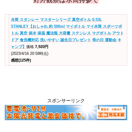
水筒 スタンレー マスターシリーズ 真空ボトル 0.53L
STANLEY【おしゃれ 約 500ml マイボトル マイ水筒 スポーツボ
トル 真空 保冷 保温 魔法瓶 大容量 ステンレス マグボトル アウト
ドア 食洗機対応 洗いやすい 誕生日プレゼント 母の日 運動会 キ
ャンプ】
価格:
7,920円
(2023/4/16 20:58時点)
感想(125件)
スポンサーリンク