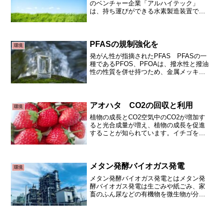
のベンチャー企業「アルハイテック」
は、持ち運びができる水素製造装置で、
世界から注目を集めています。水素を作
る原料は、工場から出る「アルミくず」
です。製造方法は「ある特殊な溶液」に
アルミのくずを入れるだけ。...
PFASの規制強化を
環境
発がん性が指摘されたPFAS PFASの一
種であるPFOS、PFOAは、撥水性と撥油
性の性質を併せ持つため、金属メッキ処
理剤、泡消火剤、界面活性剤などの用途
で幅広く使用されてきましたが、化学的
にきわめて安定性が高く、難分解性であ
ることから、...
アオハタ CO2の回収と利用
環境
植物の成長とCO2空気中のCO2が増加す
ると光合成量が増え、植物の成長を促進
することが知られています。イチゴをビ
ニールハウスで栽培するにあたり、収穫
を増やすためにストーブを燃やしてCO2
を発生させています。アオハタのプロジ
ェクトジャムを製造...
メタン発酵バイオガス発電
環境
メタン発酵バイオガス発電とはメタン発
酵バイオガス発電は生ごみや紙ごみ、家
畜のふん尿などの有機物を微生物が分解
したときに発生するメタンガスを燃料に
した発電のことです。メタンガスは発電
に利用されるほか、発酵後の微生物が食